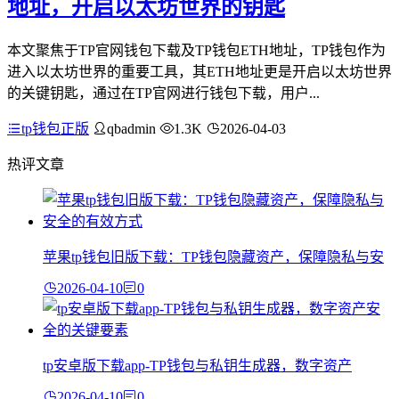
地址，开启以太坊世界的钥匙
本文聚焦于TP官网钱包下载及TP钱包ETH地址，TP钱包作为
进入以太坊世界的重要工具，其ETH地址更是开启以太坊世界
的关键钥匙，通过在TP官网进行钱包下载，用户...
tp钱包正版
qbadmin
1.3K
2026-04-03
热评文章
苹果tp钱包旧版下载：TP钱包隐藏资产，保障隐私与安
2026-04-10
0
tp安卓版下载app-TP钱包与私钥生成器，数字资产
2026-04-10
0