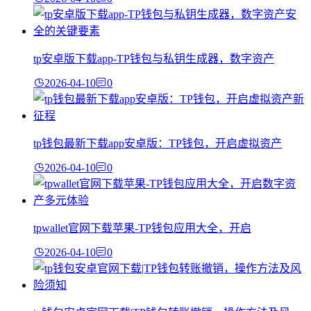
tp安卓版下载app-TP钱包与私钥生成器，数字资产
2026-04-10
0
tp钱包最新下载app安卓版：TP钱包，开启虚拟资产
2026-04-10
0
tpwallet官网下载苹果-TP钱包应用大全，开启
2026-04-10
0