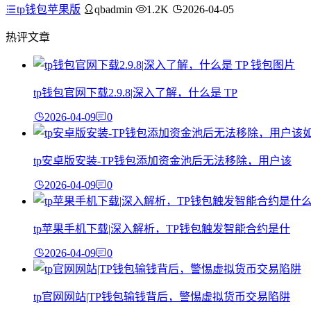
tp钱包苹果版
qbadmin
1.2K
2026-04-05
热评文章
tp钱包官网下载2.9.8|深入了解，什么是 TP
2026-04-09
0
tp安卓版安装-TP钱包添加资金池后无法移除，用户该
2026-04-09
0
tp苹果手机下载|深入解析，TP钱包触发智能合约是什
2026-04-09
0
tp官网网站|TP钱包输钱背后，警惕虚拟货币交易陷阱