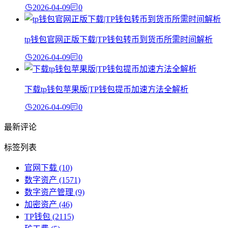
2026-04-09
0
tp钱包官网正版下载|TP钱包转币到货币所需时间解析
2026-04-09
0
下载tp钱包苹果版|TP钱包提币加速方法全解析
2026-04-09
0
最新评论
标签列表
官网下载
(10)
数字资产
(1571)
数字资产管理
(9)
加密资产
(46)
TP钱包
(2115)