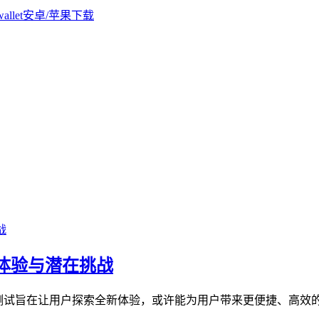
新体验与潜在挑战
次测试旨在让用户探索全新体验，或许能为用户带来更便捷、高效的