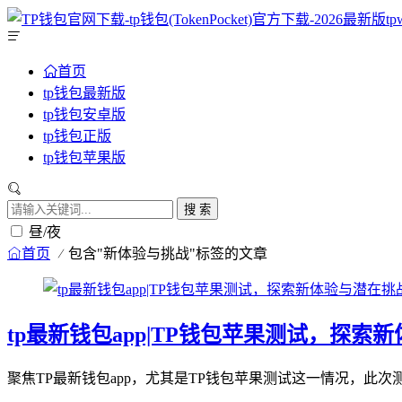
首页
tp钱包最新版
tp钱包安卓版
tp钱包正版
tp钱包苹果版
搜 索
昼/夜
首页
包含"新体验与挑战"标签的文章
tp最新钱包app|TP钱包苹果测试，探索
聚焦TP最新钱包app，尤其是TP钱包苹果测试这一情况，此