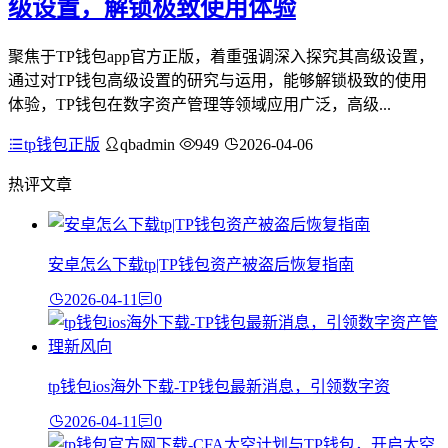
级设置，解锁极致使用体验
聚焦于TP钱包app官方正版，着重强调深入探究其高级设置，
通过对TP钱包高级设置的研究与运用，能够解锁极致的使用
体验，TP钱包在数字资产管理等领域应用广泛，高级...
tp钱包正版
qbadmin
949
2026-04-06
热评文章
安卓怎么下载tp|TP钱包资产被盗后恢复指南
2026-04-11
0
tp钱包ios海外下载-TP钱包最新消息，引领数字资
2026-04-11
0