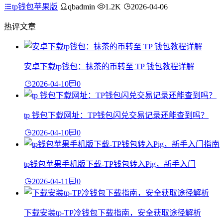
tp钱包苹果版
qbadmin
1.2K
2026-04-06
热评文章
安卓下载tp钱包：抹茶的币转至 TP 钱包教程详解
2026-04-10
0
tp 钱包下载网址：TP钱包闪兑交易记录还能查到吗？
2026-04-10
0
tp钱包苹果手机版下载-TP钱包转入Pig，新手入门
2026-04-11
0
下载安装tp-TP冷钱包下载指南，安全获取途径解析