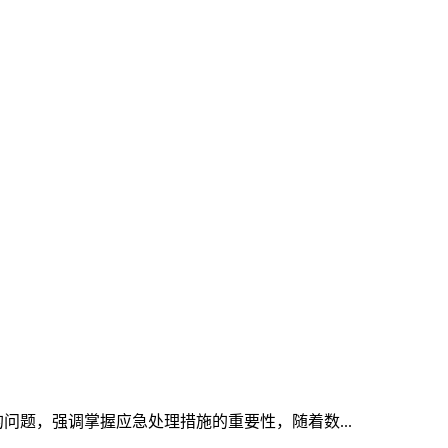
问题，强调掌握应急处理措施的重要性，随着数...