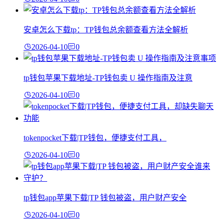
安卓怎么下载tp：TP钱包总余额查看方法全解析
2026-04-10
0
tp钱包苹果下载地址-TP钱包卖 U 操作指南及注意
2026-04-10
0
tokenpocket下载|TP钱包，便捷支付工具，
2026-04-10
0
tp钱包app苹果下载|TP 钱包被盗，用户财产安全
2026-04-10
0