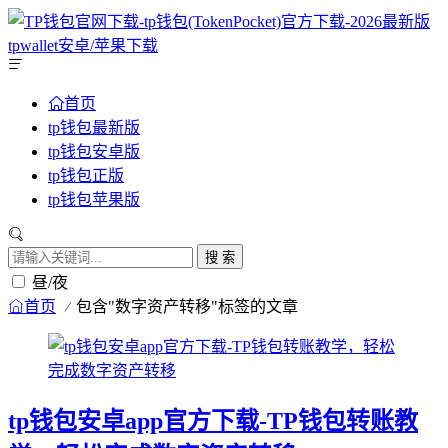
首页
tp钱包最新版
tp钱包安卓版
tp钱包正版
tp钱包苹果版
搜 索
昼/夜
首页
包含"数字资产转移"标签的文章
tp钱包安卓app官方下载-TP钱包转账教