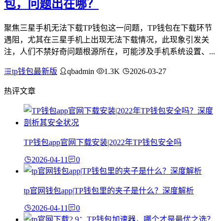
包，问题出在哪？
聚焦三星手机无法下载TP钱包这一问题，TP钱包在下载环节
遇阻，尤其在三星手机上出现无法下载情况，此现象引发关
注，人们不禁好奇问题根源所在，可能涉及手机系统设置、...
tp钱包最新版
qbadmin
1.3K
2026-03-27
热评文章
TP钱包app官网下载安装|2022年TP钱包安全吗
2026-04-11
0
tp官网钱包app|TP钱包里的夹子是什么？深度解析
2026-04-11
0