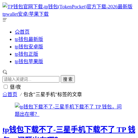
首页
tp钱包最新版
tp钱包安卓版
tp钱包正版
tp钱包苹果版
搜 索
昼/夜
首页
包含"三星手机"标签的文章
tp钱包下载不了-三星手机下载不了 TP 钱