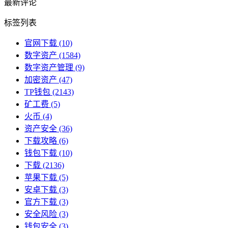
最新评论
标签列表
官网下载
(10)
数字资产
(1584)
数字资产管理
(9)
加密资产
(47)
TP钱包
(2143)
矿工费
(5)
火币
(4)
资产安全
(36)
下载攻略
(6)
钱包下载
(10)
下载
(2136)
苹果下载
(5)
安卓下载
(3)
官方下载
(3)
安全风险
(3)
钱包安全
(3)